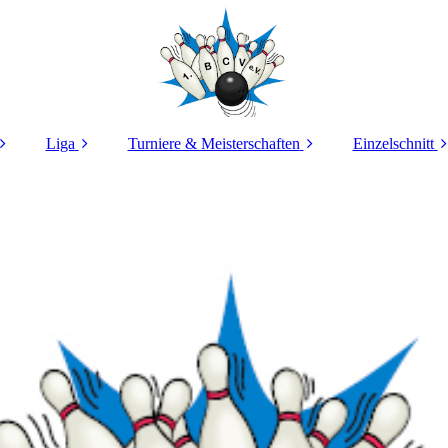
Liga
Turniere & Meisterschaften
Einzelschnitt
stand
2025/2026
Vereinsmeisterschaft
Ranglist
edschaft
2024/2025
Trainin
BM Einzel
ining
2023/2024
Sommerfestturnier
2022/2023
JT Rottendorf
2021/2022